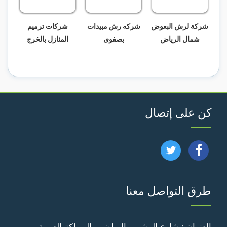
شركة لرش البعوض
شركه رش مبيدات
شركات ترميم
شمال الرياض
بصفوى
المنازل بالخرج
كن على إتصال
تابعنا
تابعنا
على
على
طرق التواصل معنا
فيسبوك
تويتر
العنوان : شارع الوشم - الرياض - المملكة العربية