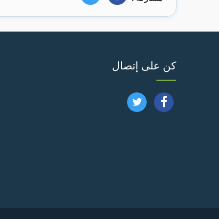
كن على إتصال
تابعنا
تابعنا
على
على
فيسبوك
تويتر