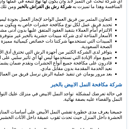
أي شركة تبحث عن التميز لابد وأن يكون لها نهج تتبعه في عملها 
المنافسة وهذا ما تميزت به
شركة رش بق الفراش بالخبر
ومن تلك ال
التعاون المثمر بين فريق العمل الواحد لإنجاز العمل بجودة ليس
تحديد فريق عمل لكل نوع مكافحة حشرات خاص به ويكون مدر
الالتزام أمام العملاء بتنفيذ العقود المتفق عليها بدون أدنى مش
الأسعار المتاحة لدى شركة مبيدات حشرية بالخبر غير متوفرة
المبيدات التي تستخدمها شركتنا ذات خصائص كيميائية مميزة و
الصحة السعودية.
يتوافر لدى الشركة الكثير من أجهزة الرش التي تخترق أدق الأ
جميع مواد الإبادة التي نستخدمها ليس لها أي تأثير سلبي على ال
قادرون على مكافحة جميع أنواع الحشرات ونقدم ضمان يشمل
نعيد الخدمة المقدمة بدون مقابل مادي.
بعد مرور يومان عن تنفيذ عملية الرش نرسل فريق من العمال 
شركة مكافحة النمل الابيض بالخبر
في حالة تعرضك لمشكلة تواجد النمل الابيض في منزلك عليك التو
النمل والقضاء عليه بصفة نهائية.
جميعنا يعرف مدى خطورة تفشي النمل الأبيض على أساسات المنازل
الحشرة داخل المنزل حيث تحدث ثقوب عميقة داخل الأثاث الخشبي