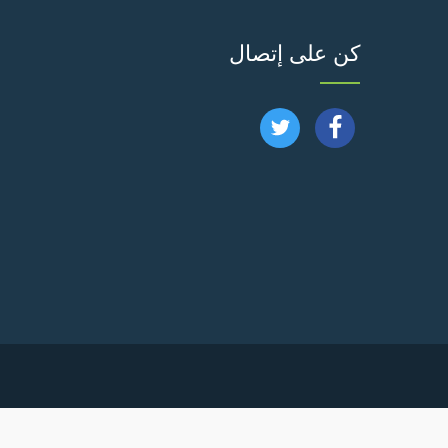
كن على إتصال
تابعنا
تابعنا
على
على
فيسبوك
تويتر