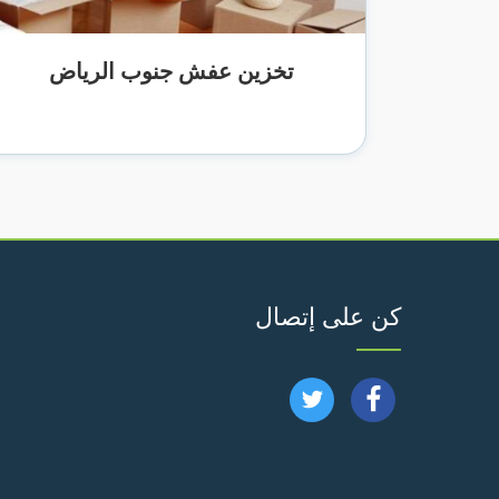
تخزين عفش جنوب الرياض
كن على إتصال
تابعنا
تابعنا
على
على